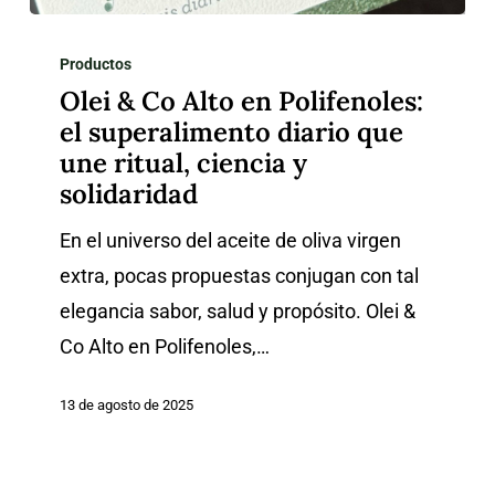
Olei
&
Productos
Olei & Co Alto en Polifenoles:
Co
el superalimento diario que
Alto
une ritual, ciencia y
en
solidaridad
Polifenoles:
En el universo del aceite de oliva virgen
el
extra, pocas propuestas conjugan con tal
superalimento
elegancia sabor, salud y propósito. Olei &
diario
Co Alto en Polifenoles,…
que
une
13 de agosto de 2025
ritual,
ciencia
y