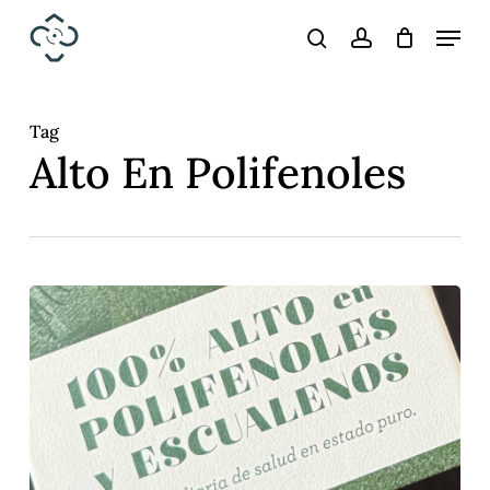
Skip
Menu
search
account
to
main
content
Tag
Alto En Polifenoles