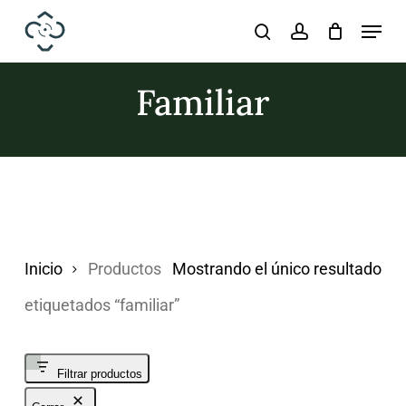
Skip
Menu
search
account
to
main
Familiar
content
Inicio
Productos
Mostrando el único resultado
etiquetados “familiar”
Filtrar productos