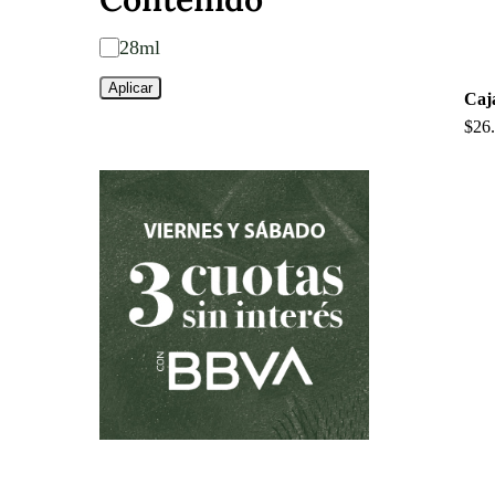
Contenido
28ml
Aplicar
Caj
$
26