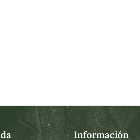
nda
Información